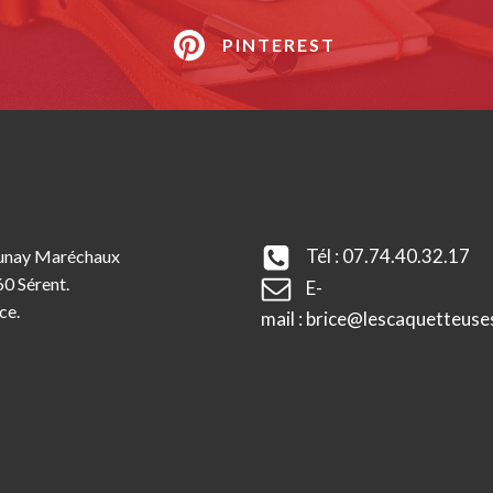
PINTEREST
Tél : 07.74.40.32.17
unay Maréchaux
0 Sérent.
E-
ce.
mail : brice@lescaquetteuse