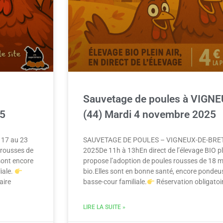
Sauvetage de poules à VIG
25
(44) Mardi 4 novembre 2025
17 au 23
SAUVETAGE DE POULES – VIGNEUX-DE-BRE
 rousses de
2025De 11h à 13hEn direct de l’élevage BIO pl
 sont encore
propose l’adoption de poules rousses de 18 moi
iale.
bio.Elles sont en bonne santé, encore pondeus
aire
basse-cour familiale.
Réservation obligatoi
LIRE LA SUITE »