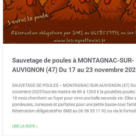
Sauvetage de poules à MONTAGNAC-SUR-
AUVIGNON (47) Du 17 au 23 novembre 20
SAUVETAGE DE POULES – MONTAGNAC-SUR-AUVIGNON (47) Du 
novembre 2025Tous les matins de 8h à 12h3 € la pouleDes poules
18 mois cherchent un foyer pour vivre une belle seconde vie. Elles
pondeuses, curieuses et parfaites pour une petite basse-cour famil
Réservation obligatoirePar SMS au 06 58 55 11 92 ou via le formul
LIRE LA SUITE »