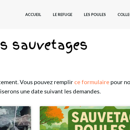
ACCUEIL
LE REFUGE
LES POULES
COLLE
s sauvetages
rtement. Vous pouvez remplir
ce formulaire
pour no
iserons une date suivant les demandes.