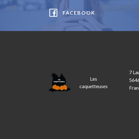
FACEBOOK
7 La
Les
5646
caquetteuses
Fran